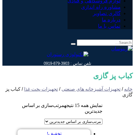
لوازم فروشگاهی و قنادی
مشاوره راه اندازی
گالری تصاویر
درباره ما
تماس با ما
تلفن تماس : 3903-879-0919
کباب پز گازی
خانه
/
تجهیزات آشپزخانه های صنعتی
/
تجهیزات پخت غذا
/ کباب پز
گازی
نمایش همه 15 نتیجه
مرتب‌سازی بر اساس
جدیدترین
تخفیف!