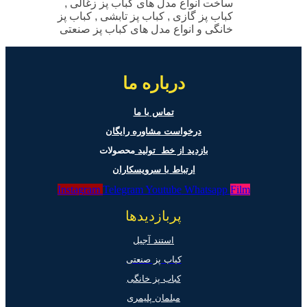
ساخت انواع مدل های کباب پز زغالی ,
کباب پز گازی , کباب پز تابشی , کباب پز
خانگی و انواع مدل های کباب پز صنعتی
درباره ما
تماس با ما
درخواست مشاوره رایگان
بازدید از خط تولید
محصولات
ارتباط با سرویسکاران
Instagram
Telegram
Youtube
Whatsapp
Film
پربازدیدها
استند آجیل
کباب پز صنعتی
کباب پز خانگی
مبلمان پلیمری