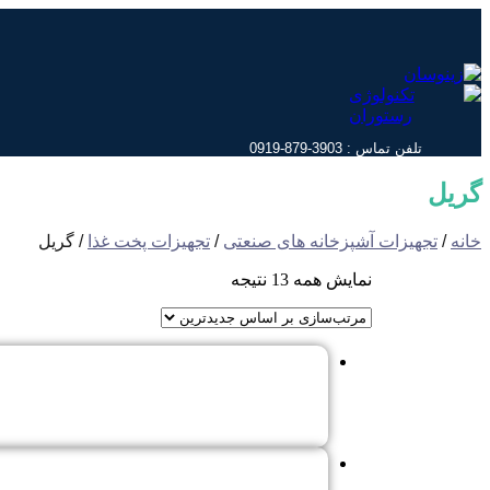
پرش
به
محتوا
تلفن تماس : 3903-879-0919
گریل
خانه
/
تجهیزات آشپزخانه های صنعتی
/
تجهیزات پخت غذا
/ گریل
نمایش همه 13 نتیجه
مرتب‌سازی
بر
اساس
جدیدترین