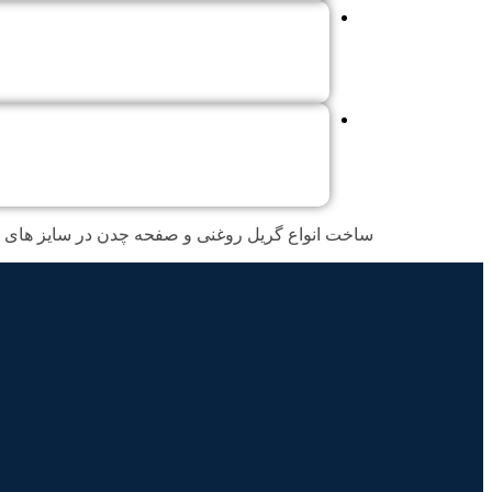
ساخت انواع گریل روغنی و صفحه چدن در سایز های 60 و 90 و 120