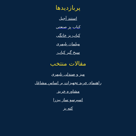
پربازدیدها
استند آجیل
کباب پز صنعتی
کباب پز خانگی
مبلمان پلیمری
سیخ گیر کباب
مقالات منتخب
میز و صندلی پلیمری
راهنمای خرید تجهیزات بر اساس مشاغل
مشاوره خرید
اسپرسو ساز بیزرا
کته پز