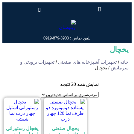
تلفن تماس : 3903-879-0919
یخچال
خانه
/
تجهیزات آشپزخانه های صنعتی
/
تجهیزات برودتی و
سرمایش
/ یخچال
نمایش همه 20 نتیجه
یخچال صنعتی
یخچال رستورانی