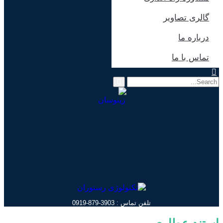
گالری تصاویر
درباره ما
تماس با ما
تلفن تماس : 3903-879-0919