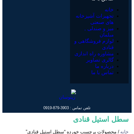
خانه
تجهیزات آشپزخانه
های صنعتی
میز و صندلی ,
مبلمان
لوازم فروشگاهی و
قنادی
مشاوره راه اندازی
گالری تصاویر
درباره ما
تماس با ما
تلفن تماس : 3903-879-0919
سطل استیل قنادی
خانه
/ محصولات برچسب خورده “سطل استیل قنادی”