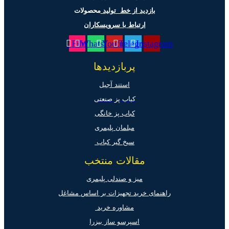
بازدید از خط تولید
محصولات
ارتباط با سرویسکاران
Film
Whatsapp
Youtube
Telegram
Instagram
پربازدیدها
استند آجیل
کباب پز صنعتی
کباب پز خانگی
مبلمان پلیمری
سیخ گیر کباب
مقالات منتخب
میز و صندلی پلیمری
راهنمای خرید تجهیزات بر اساس مشاغل
مشاوره خرید
اسپرسو ساز بیزرا