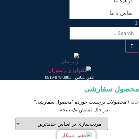
درباره ما
تماس با ما
تلفن تماس : 3903-879-0919
حصول سفارشی
انه
/ محصولات برچسب خورده “محصول سفارشی”
در حال نمایش یک نتیجه