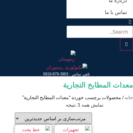
درباره ما
تماس با ما
تلفن تماس : 3903-879-0919
عدات المطابخ التجارية
انه
/ محصولات برچسب خورده “معدات المطابخ التجارية”
مرتب‌سازی
نمایش همه 3 نتیجه
بر
اساس
جدیدترین