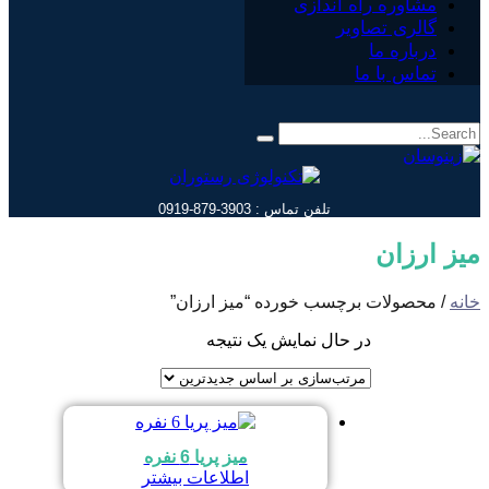
مشاوره راه اندازی
گالری تصاویر
درباره ما
تماس با ما
تلفن تماس : 3903-879-0919
میز ارزان
خانه
/ محصولات برچسب خورده “میز ارزان”
در حال نمایش یک نتیجه
میز پریا 6 نفره
اطلاعات بیشتر