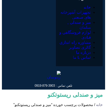
خانه
تجهیزات آشپزخانه
های صنعتی
میز و صندلی ,
مبلمان
لوازم فروشگاهی و
قنادی
مشاوره راه اندازی
گالری تصاویر
درباره ما
تماس با ما
تلفن تماس : 3903-879-0919
میز و صندلی ریستوتکنو
خانه
/ محصولات برچسب خورده “میز و صندلی ریستوتکنو”