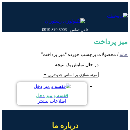
پرش
به
محتوا
تلفن تماس : 3903-879-0919
میز پرداخت
خانه
/ محصولات برچسب خورده “میز پرداخت”
در حال نمایش یک نتیجه
قفسه و میز دخل
اطلاعات بیشتر
درباره ما