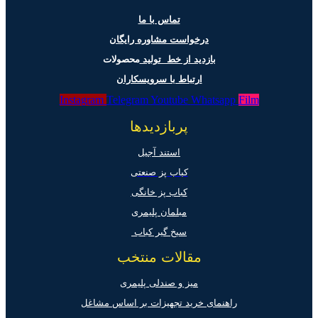
تماس با ما
درخواست مشاوره رایگان
بازدید از خط تولید
محصولات
ارتباط با سرویسکاران
Instagram
Telegram
Youtube
Whatsapp
Film
پربازدیدها
استند آجیل
کباب پز صنعتی
کباب پز خانگی
مبلمان پلیمری
سیخ گیر کباب
مقالات منتخب
میز و صندلی پلیمری
راهنمای خرید تجهیزات بر اساس مشاغل