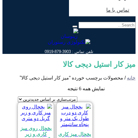
تماس با ما
تلفن تماس : 3903-879-0919
میز کار استیل دیجی کالا
خانه
/ محصولات برچسب خورده “میز کار استیل دیجی کالا”
مرتب‌سازی
نمایش همه 6 نتیجه
بر
اساس
جدیدترین
یخچال روی میز
یخچال میز کاری
کاری و زیر