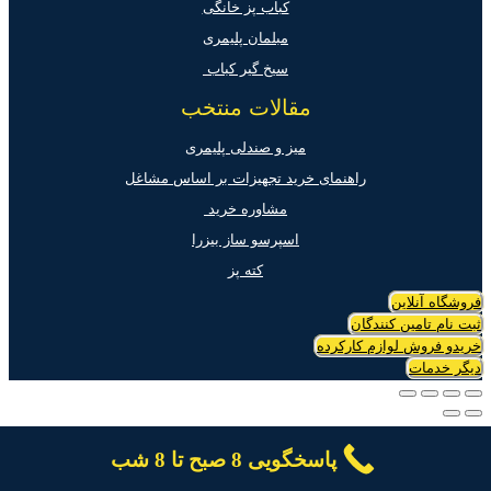
کباب پز خانگی
مبلمان پلیمری
سیخ گیر کباب
مقالات منتخب
میز و صندلی پلیمری
راهنمای خرید تجهیزات بر اساس مشاغل
مشاوره خرید
اسپرسو ساز بیزرا
کته پز
فروشگاه آنلاین
ثبت نام تامین کنندگان
خریدو فروش لوازم کارکرده
دیگر خدمات
پاسخگویی 8 صبح تا 8 شب