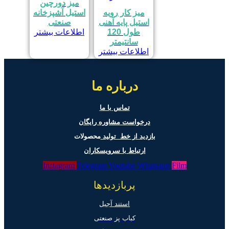
میز دورچین
میز کار رویه
استیل آشپزخانه
استیل پایه آهنی
صنعتی
طول 120
اطلاعات بیشتر
سانتیمتر
اطلاعات بیشتر
درباره ما
تماس با ما
درخواست مشاوره رایگان
بازدید از خط تولید
محصولات
ارتباط با سرویسکاران
Instagram
Telegram
Youtube
Whatsapp
Film
پربازدیدها
استند آجیل
کباب پز صنعتی