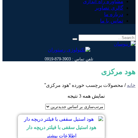
مشاوره راه اندازی
گالری تصاویر
درباره ما
تماس با ما
تلفن تماس : 3903-879-0919
هود مرکزی
خانه
/ محصولات برچسب خورده “هود مرکزی”
نمایش همه 3 نتیجه
مرتب‌سازی
بر
اساس
جدیدترین
هود استیل سقفی با فیلتر دریچه دار
اطلاعات بیشتر