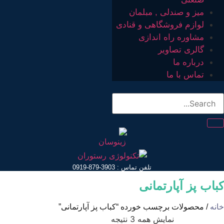
میز و صندلی , مبلمان
لوازم فروشگاهی و قنادی
مشاوره راه اندازی
گالری تصاویر
درباره ما
تماس با ما
تلفن تماس : 3903-879-0919
باب پز آپارتمانی
انه
/ محصولات برچسب خورده “کباب پز آپارتمانی”
مرتب‌سازی
نمایش همه 3 نتیجه