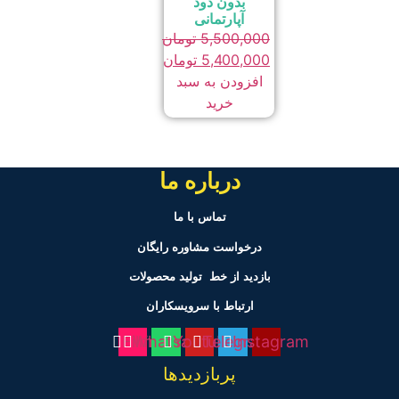
بدون دود
آپارتمانی
5,500,000
تومان
قیمت
5,400,000
تومان
اصلی
قیمت
افزودن به سبد
فعلی
5,500,000 تومان
خرید
بود.
5,400,000 تومان
است.
درباره ما
تماس با ما
درخواست مشاوره رایگان
بازدید از خط تولید
محصولات
ارتباط با سرویسکاران
Film
Whatsapp
Youtube
Telegram
Instagram
پربازدیدها