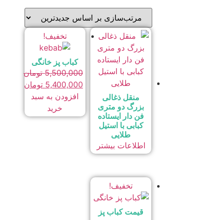
بر
اساس
جدیدترین
تخفیف!
کباب پز خانگی
5,500,000
تومان
قیمت
5,400,000
تومان
اصلی
قیمت
افزودن به سبد
منقل ذغالی
بزرگ دو متری
فعلی
5,500,000 تومان
خرید
فن دار ایستاده
بود.
5,400,000 تومان
کبابی با استیل
است.
طلایی
اطلاعات بیشتر
تخفیف!
قیمت کباب پز