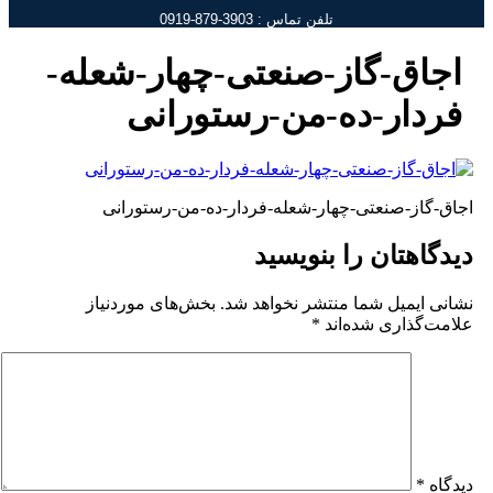
تلفن تماس : 3903-879-0919
اجاق-گاز-صنعتی-چهار-شعله-
فردار-ده-من-رستورانی
جاق-گاز-صنعتی-چهار-شعله-فردار-ده-من-رستورانی
یدگاهتان را بنویسید
شانی ایمیل شما منتشر نخواهد شد.
بخش‌های موردنیاز
لامت‌گذاری شده‌اند
*
یدگاه
*