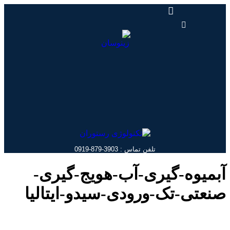
پرش
به
محتوا
تلفن تماس : 3903-879-0919
آبمیوه-گیری-آب-هویج-گیری-
صنعتی-تک-ورودی-سیدو-ایتالیا