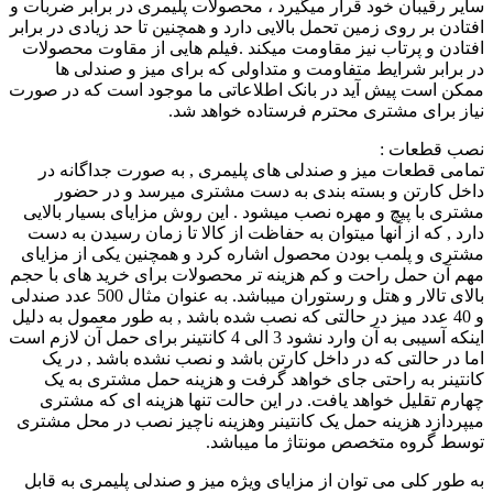
سایر رقیبان خود قرار میگیرد ، محصولات پلیمری در برابر ضربات و
افتادن بر روی زمین تحمل بالایی دارد و همچنین تا حد زیادی در برابر
افتادن و پرتاب نیز مقاومت میکند .فیلم هایی از مقاوت محصولات
در برابر شرایط متفاومت و متداولی که برای میز و صندلی ها
ممکن است پیش آید در بانک اطلاعاتی ما موجود است که در صورت
نیاز برای مشتری محترم فرستاده خواهد شد.
نصب قطعات :
تمامی قطعات میز و صندلی های پلیمری , به صورت جداگانه در
داخل کارتن و بسته بندی به دست مشتری میرسد و در حضور
مشتری با پیچ و مهره نصب میشود . این روش مزایای بسیار بالایی
دارد , که از آنها میتوان به حفاظت از کالا تا زمان رسیدن به دست
مشتری و پلمب بودن محصول اشاره کرد و همچنین یکی از مزایای
مهم آن حمل راحت و کم هزینه تر محصولات برای خرید های با حجم
بالای تالار و هتل و رستوران میباشد. به عنوان مثال 500 عدد صندلی
و 40 عدد میز در حالتی که نصب شده باشد , به طور معمول به دلیل
اینکه آسیبی به آن وارد نشود 3 الی 4 کانتینر برای حمل آن لازم است
اما در حالتی که در داخل کارتن باشد و نصب نشده باشد , در یک
کانتینر به راحتی جای خواهد گرفت و هزینه حمل مشتری به یک
چهارم تقلیل خواهد یافت. در این حالت تنها هزینه ای که مشتری
میپردازد هزینه حمل یک کانتینر وهزینه ناچیز نصب در محل مشتری
توسط گروه متخصص مونتاژ ما میباشد.
به طور کلی می توان از مزایای ویژه میز و صندلی پلیمری به قابل