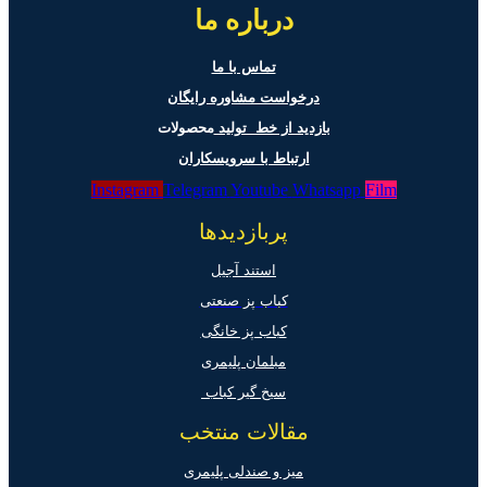
درباره ما
تماس با ما
درخواست مشاوره رایگان
بازدید از خط تولید
محصولات
ارتباط با سرویسکاران
Instagram
Telegram
Youtube
Whatsapp
Film
پربازدیدها
استند آجیل
کباب پز صنعتی
کباب پز خانگی
مبلمان پلیمری
سیخ گیر کباب
مقالات منتخب
میز و صندلی پلیمری