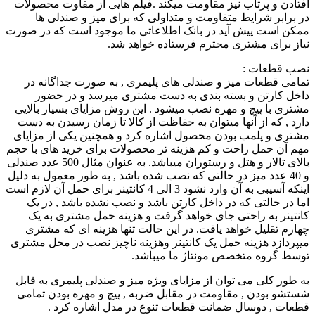
افتادن و پرتاب نیز مقاومت میکند .فیلم هایی از مقاوت محصولات
در برابر شرایط متفاومت و متداولی که برای میز و صندلی ها
ممکن است پیش آید در بانک اطلاعاتی ما موجود است که در صورت
نیاز برای مشتری محترم فرستاده خواهد شد.
نصب قطعات :
تمامی قطعات میز و صندلی های پلیمری , به صورت جداگانه در
داخل کارتن و بسته بندی به دست مشتری میرسد و در حضور
مشتری با پیچ و مهره نصب میشود . این روش مزایای بسیار بالایی
دارد , که از آنها میتوان به حفاظت از کالا تا زمان رسیدن به دست
مشتری و پلمب بودن محصول اشاره کرد و همچنین یکی از مزایای
مهم آن حمل راحت و کم هزینه تر محصولات برای خرید های با حجم
بالای تالار و هتل و رستوران میباشد. به عنوان مثال 500 عدد صندلی
و 40 عدد میز در حالتی که نصب شده باشد , به طور معمول به دلیل
اینکه آسیبی به آن وارد نشود 3 الی 4 کانتینر برای حمل آن لازم است
اما در حالتی که در داخل کارتن باشد و نصب نشده باشد , در یک
کانتینر به راحتی جای خواهد گرفت و هزینه حمل مشتری به یک
چهارم تقلیل خواهد یافت. در این حالت تنها هزینه ای که مشتری
میپردازد هزینه حمل یک کانتینر وهزینه ناچیز نصب در محل مشتری
توسط گروه متخصص مونتاژ ما میباشد.
به طور کلی می توان از مزایای ویژه میز و صندلی پلیمری به قابل
شستشو بودن , مقاومت در مقابل ضربه , پیچ و مهره بودن تمامی
قطعات , دوسال ضمانت قطعات تنوع در مدل اشاره کرد .