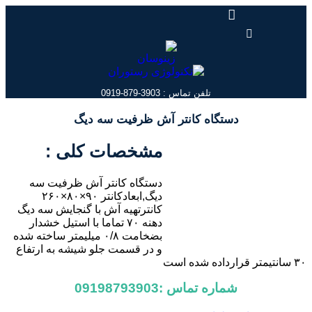
پرش
به
محتوا
تلفن تماس : 3903-879-0919
دستگاه کانتر آش ظرفیت سه دیگ
مشخصات کلی :
دستگاه کانتر آش ظرفیت سه
دیگ,ابعادکانتر ۹۰×۸۰×۲۶۰
کانترتهیه آش با گنجایش سه دیگ
دهنه ۷۰ تماما با استیل خشدار
بضخامت ۰/۸ میلیمتر ساخته شده
و در قسمت جلو شیشه به ارتفاع
۳۰ سانتیمتر قرارداده شده است
شماره تماس :09198793903