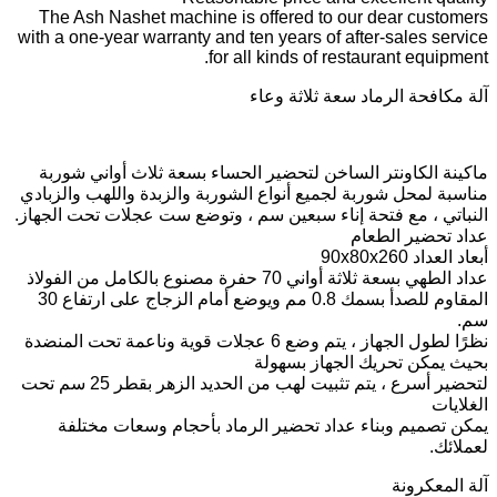
The Ash Nashet machine is offered to our dear customers
with a one-year warranty and ten years of after-sales service
for all kinds of restaurant equipment.
آلة مكافحة الرماد سعة ثلاثة وعاء
ماكينة الكاونتر الساخن لتحضير الحساء بسعة ثلاث أواني شوربة
مناسبة لمحل شوربة لجميع أنواع الشوربة والزبدة واللهب والزبادي
النباتي ، مع فتحة إناء سبعين سم ، وتوضع ست عجلات تحت الجهاز.
عداد تحضير الطعام
أبعاد العداد 90x80x260
عداد الطهي بسعة ثلاثة أواني 70 حفرة مصنوع بالكامل من الفولاذ
المقاوم للصدأ بسمك 0.8 مم ويوضع أمام الزجاج على ارتفاع 30
سم.
نظرًا لطول الجهاز ، يتم وضع 6 عجلات قوية وناعمة تحت المنضدة
بحيث يمكن تحريك الجهاز بسهولة
لتحضير أسرع ، يتم تثبيت لهب من الحديد الزهر بقطر 25 سم تحت
الغلايات
يمكن تصميم وبناء عداد تحضير الرماد بأحجام وسعات مختلفة
لعملائك.
آلة المعكرونة