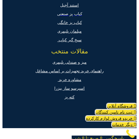
استند آجیل
کباب پز صنعتی
کباب پز خانگی
مبلمان پلیمری
سیخ گیر کباب
مقالات منتخب
میز و صندلی پلیمری
راهنمای خرید تجهیزات بر اساس مشاغل
مشاوره خرید
اسپرسو ساز بیزرا
کته پز
فروشگاه آنلاین
ثبت نام تامین کنندگان
خریدو فروش لوازم کارکرده
دیگر خدمات
پاسخگویی 8 صبح تا 8 شب