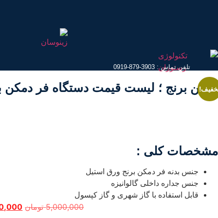
رش
ه
حتوا
تلفن تماس : 3903-879-0919
دمکن برنج ؛ لیست قیمت دستگاه فر دمکن ب
خفیف!
مشخصات کلی :
جنس بدنه فر دمکن برنج ورق استیل
جنس جداره داخلی گالوانیزه
قابل استفاده با گاز شهری و گاز کپسول
قیمت
5,000,000
تومان
0,000