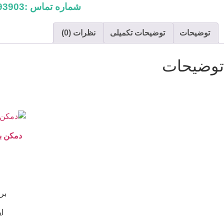
اصلی
شماره تماس :09198793903
بود.
توضیحات
توضیحات تکمیلی
نظرات (0)
توضیحات
دمکن ب
بر
ا