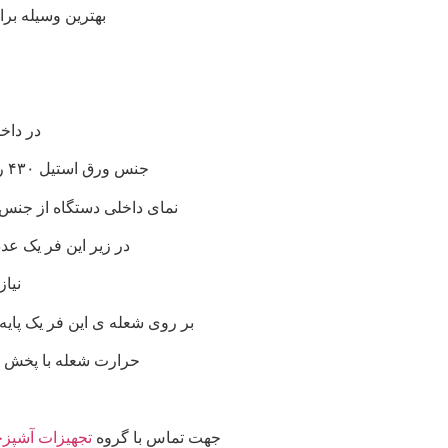
بهترین وسیله برا
در داخل این فر 
جنس ورق استیل ۴۳۰ روکش دار می باشد که به درخواست مشتری می توان فر را با ورق استیل ۳۰۴ نگیر تولید کرد.
نمای داخلی دستگاه از جنس و
در زیر این فر یک ع
نیا
بر روی شعله ی این فر یک پایه ی فلزی با کلاف
حرارت شعله با پخش شد
جهت تماس با گروه
تجهیزات آشپزخا