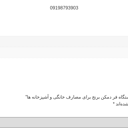
09198793903
گاه فر دمکن برنج برای مصارف خانگی و آشپزخانه ها”
ده‌اند
*