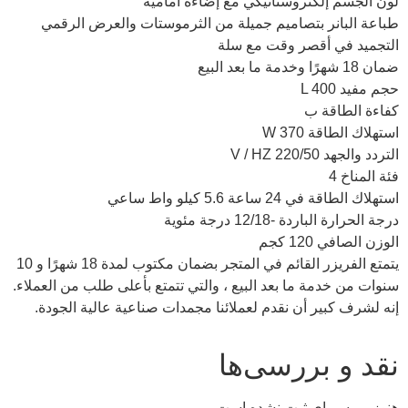
لون الجسم إلكتروستاتيكي مع إضاءة أمامية
طباعة البانر بتصاميم جميلة من الثرموستات والعرض الرقمي
التجميد في أقصر وقت مع سلة
ضمان 18 شهرًا وخدمة ما بعد البيع
حجم مفيد L 400
كفاءة الطاقة ب
استهلاك الطاقة W 370
التردد والجهد V / HZ 220/50
فئة المناخ 4
استهلاك الطاقة في 24 ساعة 5.6 كيلو واط ساعي
درجة الحرارة الباردة -12/18 درجة مئوية
الوزن الصافي 120 كجم
يتمتع الفريزر القائم في المتجر بضمان مكتوب لمدة 18 شهرًا و 10
سنوات من خدمة ما بعد البيع ، والتي تتمتع بأعلى طلب من العملاء.
إنه لشرف كبير أن نقدم لعملائنا مجمدات صناعية عالية الجودة.
نقد و بررسی‌ها
هنوز بررسی‌ای ثبت نشده است.