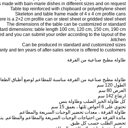
s made with bain-marie dishes in different sizes and on request
Table top reinforced with chipboard or polyethylene sheet
Skeleton and table frame made of 4 x 4 cm profile cans
ere is a 2×2 cm profile can or steel sheet or gridded steel sheet.
The dimensions of the table can be customized or standard
ard dimensions: table length 100 cm, 120 cm, 150 cm, 190 cm
red and you can submit your order according to the layout of the
kitchen.
Can be produced in standard and customized sizes
ty and ten years of after-sales service is offered to customers.
طاولة مطبخ صناعية من القرفة
طاولة مطبخ صناعية من القرفة مناسبة للمطاعم لوضع أطباق الطعام
الطول 120 سم
العرض 80 سم
ارتفاع 142 سم
كل طاولة الخبز الصلب وطاولة بنس
تحتوي على 6 أحواض ثلثها ، بعمق 15 سم
طاولة القرفة ، معدات تحضير الوجبات السريعة والمطاعم
مائدة القرفة من احتياجات الوجبات السريعة والمطاعم والمطاعم. ي
تحضير الطلب حسب كل طبق.