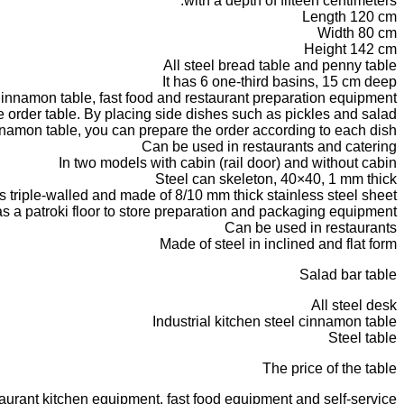
with a depth of fifteen centimeters.
Length 120 cm
Width 80 cm
Height 142 cm
All steel bread table and penny table
It has 6 one-third basins, 15 cm deep
innamon table, fast food and restaurant preparation equipment
he order table. By placing side dishes such as pickles and salad
nnamon table, you can prepare the order according to each dish.
Can be used in restaurants and catering
In two models with cabin (rail door) and without cabin
Steel can skeleton, 40×40, 1 mm thick
s triple-walled and made of 8/10 mm thick stainless steel sheet
has a patroki floor to store preparation and packaging equipment
Can be used in restaurants
Made of steel in inclined and flat form
Salad bar table
All steel desk
Industrial kitchen steel cinnamon table
Steel table
The price of the table
staurant kitchen equipment, fast food equipment and self-service