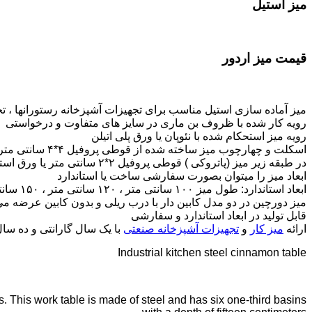
میز استیل
قیمت میز اردور
میز آماده سازی استیل مناسب برای تجهیزات آشپزخانه رستورانها 
رویه کار شده با ظروف بن ماری در سایز های متفاوت و درخواستی
رویه میز استحکام شده با نئوپان یا ورق پلی اتیلن
اسکلت و چهارچوب میز ساخته شده از قوطی پروفیل ۴*۴ سانتی متر
در طبقه زیر میز (پاتروکی ) قوطی پروفیل ۲*۲ سانتی متر یا ورق استیل یا ورق استیل شبکه بندی شده
ابعاد میز را میتوان بصورت سفارشی ساخت یا استاندارد
ابعاد استاندارد: طول میز ۱۰۰ سانتی متر ، ۱۲۰ سانتی متر ، ۱۵۰ سانتی متر ، ۱۹۰ سانتی متر
میز دورچین در دو مدل کابین دار با درب ریلی و بدون کابین عرضه می 
قابل تولید در ابعاد استاندارد و سفارشی
ارائه
میز کار
و
تجهیزات آشپزخانه صنعتی
با یک سال گارانتی و ده س
Industrial kitchen steel cinnamon table
s. This work table is made of steel and has six one-third basins